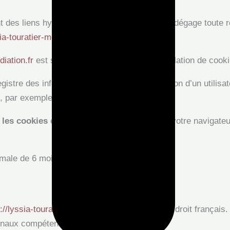
t des liens hypertextes vers d’autres sites et dégage toute 
ia-touratier-mediation.fr/
.
diation.fr
est susceptible de provoquer l’installation de cookie(
registre des informations relatives à la navigation d’un utili
, par exemple.
 les cookies
en modifiant les paramètres de votre navigate
male de 6 mois.
://lyssia-touratier-mediation.fr/
est soumis au droit français. 
ribunaux compétents de
Châteauroux
.