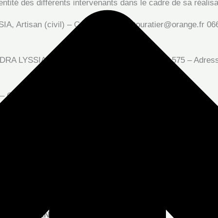
entité des différents intervenants dans le cadre de sa réalisa
Artisan (civil) – Contact : lyssia.touratier@orange.fr 06
LYSSIA, Artisan (civil) – SIREN : 443 217 575 – Adresse
 – Contact : hello@elisamzk.com.
57200 Sarreguemines – Téléphone : 09.70.80.89.11
s droits de propriété intellectuelle et détient les droits d’us
, logos, vidéos, architecture, icônes et sons.
ublication, adaptation de tout ou partie des éléments du site,
RATIER SANDRA LYSSIA
.