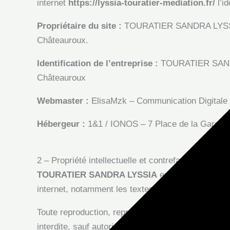
internet
https://lyssia-touratier-mediation.fr/
l’id
Propriétaire du site :
TOURATIER SANDRA LYSSIA, 
Châteauroux.
Identification de l’entreprise :
TOURATIER SANDRA 
Châteauroux
Webmaster :
ElisaMzk – Communication Digitale
Hébergeur :
1&1 / IONOS – 7 Place de la Gare – 
2 – Propriété intellectuelle et contrefaçons.
TOURATIER SANDRA LYSSIA
est propriétaire de
internet, notamment les textes, images, graphismes
Toute reproduction, représentation, modification, p
interdite, sauf autorisation écrite préalable de
TOU