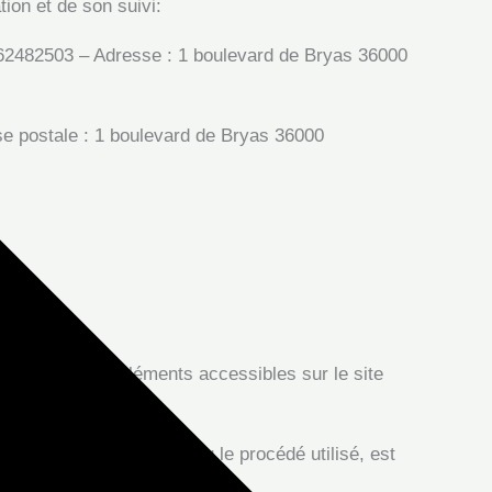
tion et de son suivi:
62482503 – Adresse : 1 boulevard de Bryas 36000
 postale : 1 boulevard de Bryas 36000
age sur tous les éléments accessibles sur le site
 quel que soit le moyen ou le procédé utilisé, est