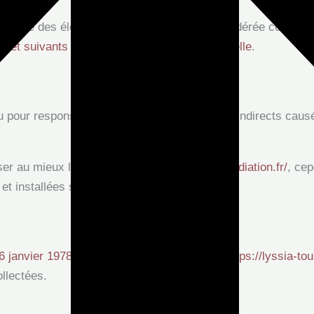
elconque des éléments qu’il contient sera considérée comme c
2 et suivants du Code de Propriété Intellectuelle
.
 pour responsable des dommages directs et indirects causés a
er au mieux le site
https://lyssia-touratier-mediation.fr/
, cep
t installées sur son site à son insu.
 6 janvier 1978 modifiée
, l’utilisateur du site
https://lyssia-tou
llectées.